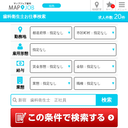
福島
0
地域変更
キープ
メニュー
20
歯科衛生士お仕事検索
求人件数
件
勤務地
雇用形態
給与
業態