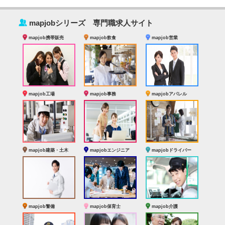
‰
mapjobシリーズ 専門職求人サイト
mapjob携帯販売
mapjob飲食
mapjob営業
mapjob工場
mapjob事務
mapjobアパレル
mapjob建築・土木
mapjobエンジニア
mapjobドライバー
mapjob警備
mapjob保育士
mapjob介護