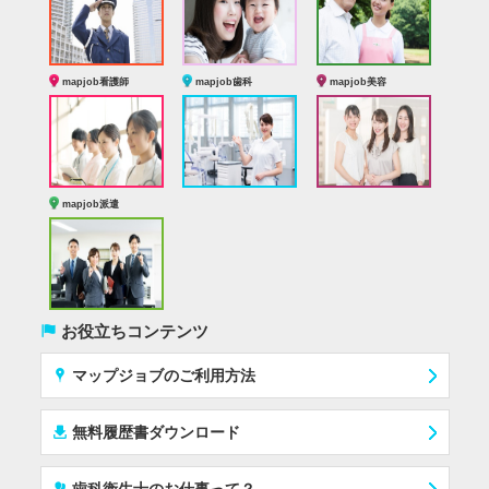
mapjob看護師
mapjob歯科
mapjob美容
mapjob派遣
(
お役立ちコンテンツ
x
マップジョブのご利用方法
í
無料履歴書ダウンロード
‰